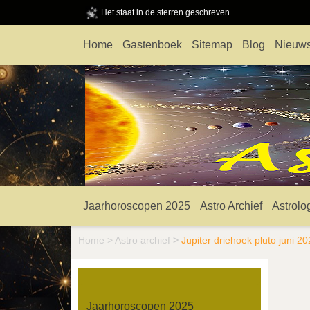
Het staat in de sterren geschreven
Home
Gastenboek
Sitemap
Blog
Nieuws
Jaarhoroscopen 2025
Astro Archief
Astrolo
Home
>
Astro archief
>
Jupiter driehoek pluto juni 2
Jaarhoroscopen 2025