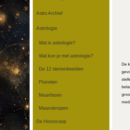
Astro Archief
Astrologie
Wat is astrologie?
Wat kun je met astrologie?
De k
De 12 sterrenbeelden
gevo
stel
Planeten
bela
groo
Maanfasen
med
Maansknopen
De Horoscoop