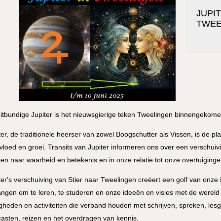
JUPI
TWEEL
itbundige Jupiter is het nieuwsgierige teken Tweelingen binnengekomen 
ter, de traditionele heerser van zowel Boogschutter als Vissen, is de p
vloed en groei. Transits van Jupiter informeren ons over een verschui
en naar waarheid en betekenis en in onze relatie tot onze overtuigingen
ter's verschuiving van Stier naar Tweelingen creëert een golf van onze i
angen om te leren, te studeren en onze ideeën en visies met de wereld 
gheden en activiteiten die verband houden met schrijven, spreken, le
asten, reizen en het overdragen van kennis.