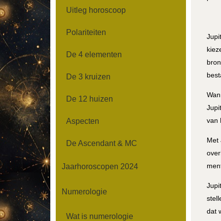
Uitleg horoscoop
Polariteiten
Jupi
kiez
De 4 elementen
bron
best
De 3 kruizen
Wann
De 12 huizen
Jupi
van 
Aspecten
Met 
De Ascendant & MC
over
ment
Jaarhoroscopen 2024
Jupi
Numerologie
stel
dat 
Wat is numerologie