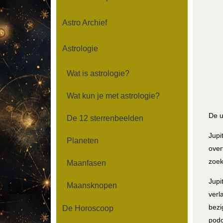
Astro Archief
Astrologie
Wat is astrologie?
Wat kun je met astrologie?
De u
De 12 sterrenbeelden
Jupi
Planeten
over
zoek
Maanfasen
Jupi
Maansknopen
verl
bezi
De Horoscoop
podc