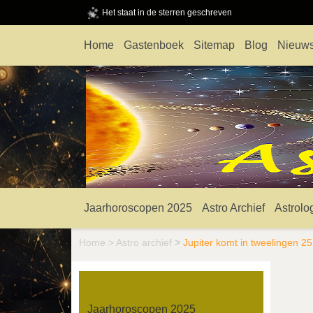
Het staat in de sterren geschreven
Home
Gastenboek
Sitemap
Blog
Nieuws
Jaarhoroscopen 2025
Astro Archief
Astrolo
Home
>
Astro archief
>
Jupiter komt in tweelingen 2
Jaarhoroscopen 2025