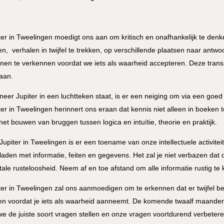
ter in Tweelingen moedigt ons aan om kritisch en onafhankelijk te de
en, verhalen in twijfel te trekken, op verschillende plaatsen naar ant
nen te verkennen voordat we iets als waarheid accepteren. Deze trans
aan.
eer Jupiter in een luchtteken staat, is er een neiging om via een goe
ter in Tweelingen herinnert ons eraan dat kennis niet alleen in boeken t
het bouwen van bruggen tussen logica en intuïtie, theorie en praktijk.
Jupiter in Tweelingen is er een toename van onze intellectuele activite
laden met informatie, feiten en gegevens. Het zal je niet verbazen dat di
ale rusteloosheid. Neem af en toe afstand om alle informatie rustig t
ter in Tweelingen zal ons aanmoedigen om te erkennen dat er twijfel be
len voordat je iets als waarheid aanneemt. De komende twaalf maanden
we de juiste soort vragen stellen en onze vragen voortdurend verbeteren