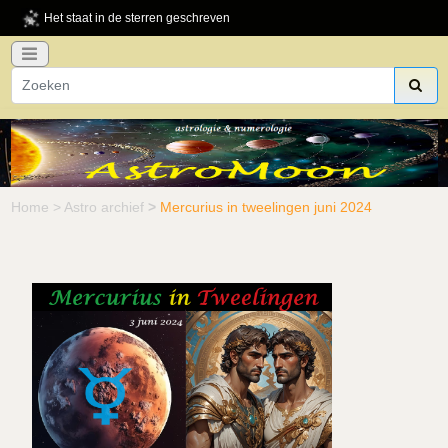
Het staat in de sterren geschreven
Home
>
Astro archief
>
Mercurius in tweelingen juni 2024