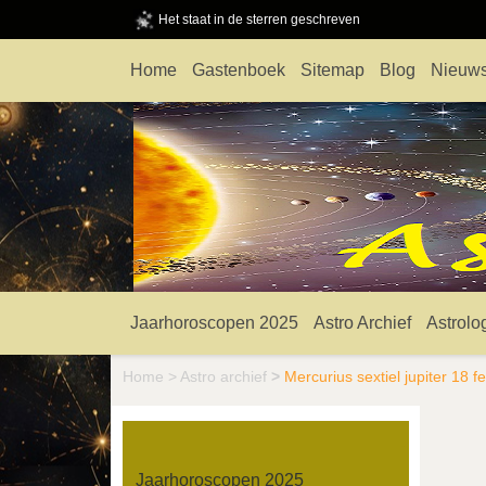
Het staat in de sterren geschreven
Home
Gastenboek
Sitemap
Blog
Nieuws
Jaarhoroscopen 2025
Astro Archief
Astrolo
Home
>
Astro archief
>
Mercurius sextiel jupiter 18 f
Jaarhoroscopen 2025