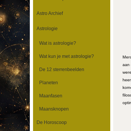
Astro Archief
Astrologie
Wat is astrologie?
Wat kun je met astrologie?
Merc
aan 
De 12 sterrenbeelden
were
heer
Planeten
kome
filo
Maanfasen
opti
Maansknopen
De Horoscoop