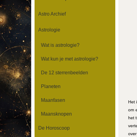
Astro Archief
Astrologie
Wat is astrologie?
Wat kun je met astrologie?
De 12 sterrenbeelden
Planeten
Maanfasen
Het 
om e
Maansknopen
het 
vert
De Horoscoop
over