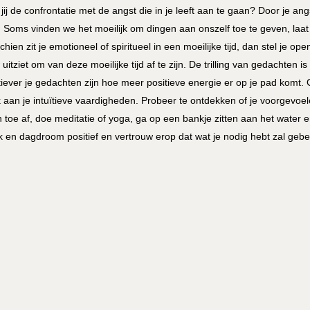
 jij de confrontatie met de angst die in je leeft aan te gaan? Door je an
 Soms vinden we het moeilijk om dingen aan onszelf toe te geven, laa
chien zit je emotioneel of spiritueel in een moeilijke tijd, dan stel je op
 uitziet om van deze moeilijke tijd af te zijn. De trilling van gedachten
tiever je gedachten zijn hoe meer positieve energie er op je pad komt
 aan je intuïtieve vaardigheden. Probeer te ontdekken of je voorgevoele
n toe af, doe meditatie of yoga, ga op een bankje zitten aan het water 
 en dagdroom positief en vertrouw erop dat wat je nodig hebt zal gebe