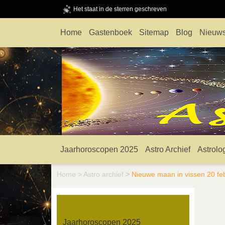
Het staat in de sterren geschreven
Home
Gastenboek
Sitemap
Blog
Nieuws
Jaarhoroscopen 2025
Astro Archief
Astrolo
Home
>
Astro archief
>
Nieuwe maan in vissen 20 fe
Jaarhoroscopen 2025