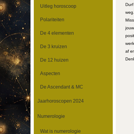
Durf
Uitleg horoscoop
weg.
Polariteiten
Miss
jouw
De 4 elementen
posi
werk
De 3 kruizen
af e
Denk
De 12 huizen
Aspecten
De Ascendant & MC
Jaarhoroscopen 2024
Numerologie
Wat is numerologie