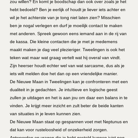
zou willen? En komt je boodschap dan ook over zoals je het
hebt bedoeld? Ben je eerlijk of houdt je liever iets achter en
wil je het achterste van je tong niet laten zien? Misschien
ben je nogal verlegen en durf je moeilijk contact te maken
met anderen. Spreek gewoon eens iemand aan in de rij van
de kassa. Die kleine contacten die je met je medemens
maakt maken je dag veel plezieriger. Tweelingen is ook het
teken wat maar wat graag vertelt wat hij overal van vindt.
Zijn heerser houdt echter wel van wat sarcasme, dus als je
iets wilt melden doe het dan op een vriendelijke manier.
De Nieuwe Maan in Tweelingen kan je confronteren met een
dualiteit in je gedachten. Je intuïtieve en logische geest
zullen je uitdagen en het is aan jou om daar een balans in te
vinden. Je krijgt meer inzicht en zult beter de beide kanten
van situaties in je leven kunnen zien.
De Nieuwe Maan staat op gespannen voet met Neptunus en
dat kan voor rusteloosheid of onzekerheid zorgen.
Antwoorden op vragen die je hebt gesteld kunnen juist nog