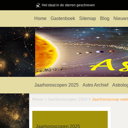
Het staat in de sterren geschreven
Home
Gastenboek
Sitemap
Blog
Nieuws
Jaarhoroscopen 2025
Astro Archief
Astrolo
Home
>
Jaarhoroscopen 2024
>
Jaarhoroscoop wat
Jaarhoroscopen 2025