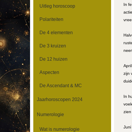
In f
Uitleg horoscoop
acti
Polariteiten
vree
De 4 elementen
Halv
rust
De 3 kruizen
neem
De 12 huizen
Apri
Aspecten
zijn
duid
De Ascendant & MC
In h
Jaarhoroscopen 2024
voel
zien
Numerologie
Juni
Wat is numerologie