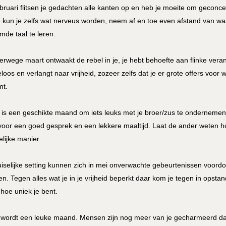
ebruari flitsen je gedachten alle kanten op en heb je moeite om geconcen
e kun je zelfs wat nerveus worden, neem af en toe even afstand van w
mde taal te leren.
erwege maart ontwaakt de rebel in je, je hebt behoefte aan flinke veran
eloos en verlangt naar vrijheid, zozeer zelfs dat je er grote offers voor w
t.
l is een geschikte maand om iets leuks met je broer/zus te ondernemen
 voor een goed gesprek en een lekkere maaltijd. Laat de ander weten hoe
elijke manier.
uiselijke setting kunnen zich in mei onverwachte gebeurtenissen voordo
en. Tegen alles wat je in je vrijheid beperkt daar kom je tegen in opstand
 hoe uniek je bent.
 wordt een leuke maand. Mensen zijn nog meer van je gecharmeerd da