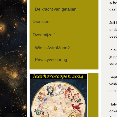
is t
De kracht van getallen
gast
Diensten
Juli
onde
Over mijzelf
beet
Wie is AstroMoon?
In a
je o
Privacyverklaring
vero
Sept
vold
een 
Halv
opwi