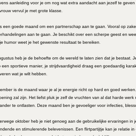
evens aanleiding voor je om nog wat extra aandacht aan jezelf te geven en
vrouw vervul je met grote klasse.
 is een goede maand om een partnerschap aan te gaan. Vooral op zakelij
rhandelingen aan te gaan. Je beschikt over een scherpe geest en weet
je humor weet je het gewenste resultaat te bereiken.
ugustus heb je de behoefte om de wereld te laten zien dat je bestaat. J
p een sportieve manier, je strijdvaardigheid draag een goedaardig karakte
veren wat je wilt hebben.
ember is de maand waar je al je energie richt op hard en goed werken
oening zal zijn. Het liefst pluk je zelf de vruchten van al dat harde we
ander te ontlasten. Deze maand ben je gevoeliger voor infecties, bless
erwege oktober heb je niet genoeg aan de gebruikelijke ervaringen in je re
ndende en stimulerende belevenissen. Een flirtpartijtje kan je relatie 