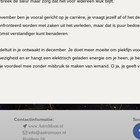
breek de sleur maar zorg dat het voor iedereen leuk blijft.
ovember ben je vooral gericht op je carrière, je vraagt jezelf af of het de
nfronteerd worden met zaken uit het verleden, maar dat is puur bedoel
omst verstandiger kunt benaderen.
jdeltuit in je ontwaakt in december. Je doet meer moeite om piekfijn v
ezigheid en er hangt een elektrisch geladen energie om je heen, je b
 je voordeel mee zonder misbruik te maken van iemand. O ja, je geeft vee
Contactinformatie:
Soc
www.AstroMoon.nl
info@astromoon.nl
Postbus 24