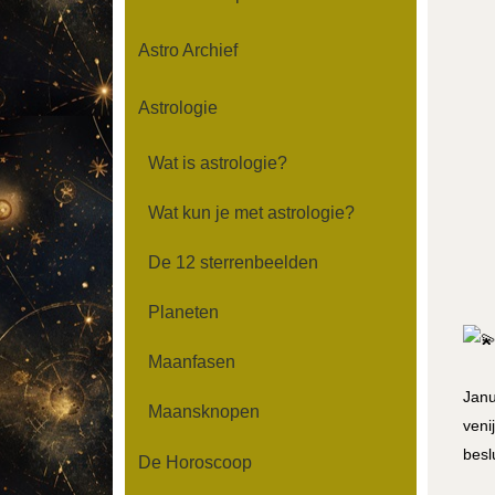
Astro Archief
Astrologie
Wat is astrologie?
Wat kun je met astrologie?
De 12 sterrenbeelden
Planeten
Maanfasen
Janu
Maansknopen
veni
besl
De Horoscoop