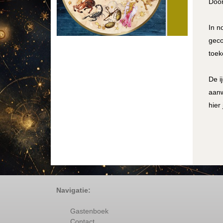
Door
In n
geco
toek
De i
aanw
hier
Navigatie:
Gastenboek
Contact