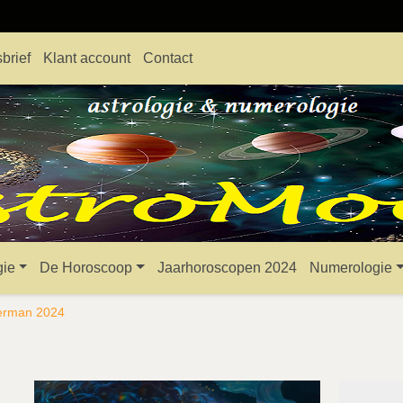
brief
Klant account
Contact
gie
De Horoscoop
Jaarhoroscopen 2024
Numerologie
erman 2024