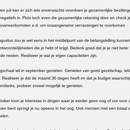
en juli kan er zich iets onverwachts voordoen je gezamenlijke bezittin
 negatiefs is. Pluis toch even die gezamenlijke rekening door en check 
overeenkomsten e.d. om onaangename verrassingen te voorkomen.
ugustus zou je wel eens in het middelpunt van de belangstelling kunne
ntwoordelijkheden die je hebt of krijgt. Bedenk goed dat je je niet bet
n de nesten. Realiseer je wat je eigen capaciteiten zijn.
schaal wil in september genieten. Genieten van goed gezelschap, lekk
. Realiseer je dat de maand 30 dagen heeft en dat je budget waarschijnli
ndanks, probeer zoveel mogelijk te genieten.
ktober toon je interesse in dingen waar je eerder geen oog of oor voor 
pen bent springt je nu opeens in het oog. Ook mensen met een totaal 
kelen.