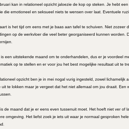
ebruari kan in relationeel opzicht jaloezie de kop op steken. Je hebt e
tie die emotioneel en seksueel niets te wensen over laat. Eventuele ru
aart is het tijd om eens met je baas aan tafel te schuiven. Niet zozeer 
 dingen op de werkvloer die veel beter georganiseerd kunnen worden.
ernijen.
l is een uitstekende maand om te onderhandelen, dus er je voordeel mee
omatiek op te stellen en er voor jou het best mogelijke resultaat uit te t
elationeel opzicht ben je in mei nogal vurig ingesteld, zowel lichamelij
e uit te lokken maar je vergeet dat het niet allemaal om jou draait. Ee
lussen.
 is de maand dat je er eens even tussenuit moet. Het hoeft niet ver of 
re omgeving. Het liefst zoek je iets uit waar je normaal gesproken he
d.