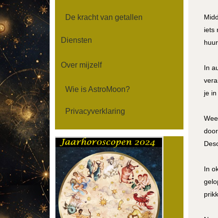
De kracht van getallen
Midd
iets
Diensten
huur
Over mijzelf
In a
vera
Wie is AstroMoon?
je i
Privacyverklaring
Weeg
door
Deso
In o
gelo
prik