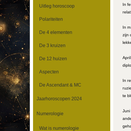
In f
Uitleg horoscoop
rela
Polariteiten
In m
De 4 elementen
zijn
lekk
De 3 kruizen
Apri
De 12 huizen
dipl
Aspecten
In r
De Ascendant & MC
ruzi
te b
Jaarhoroscopen 2024
Juni
Numerologie
ande
geha
Wat is numerologie