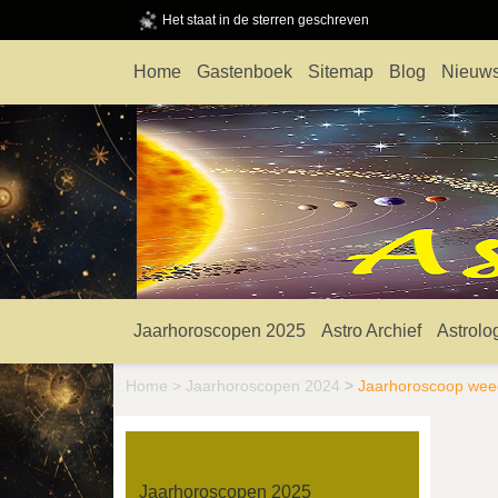
Het staat in de sterren geschreven
Home
Gastenboek
Sitemap
Blog
Nieuws
Jaarhoroscopen 2025
Astro Archief
Astrolo
Home
>
Jaarhoroscopen 2024
>
Jaarhoroscoop wee
Jaarhoroscopen 2025