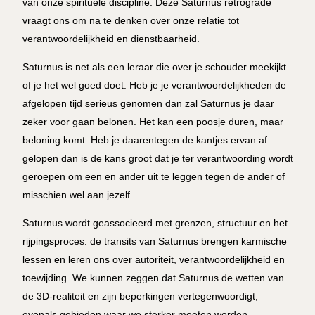
van onze spirituele discipline. Deze Saturnus retrograde
vraagt ons om na te denken over onze relatie tot
verantwoordelijkheid en dienstbaarheid.
Saturnus is net als een leraar die over je schouder meekijkt
of je het wel goed doet. Heb je je verantwoordelijkheden de
afgelopen tijd serieus genomen dan zal Saturnus je daar
zeker voor gaan belonen. Het kan een poosje duren, maar
beloning komt. Heb je daarentegen de kantjes ervan af
gelopen dan is de kans groot dat je ter verantwoording wordt
geroepen om een en ander uit te leggen tegen de ander of
misschien wel aan jezelf.
Saturnus wordt geassocieerd met grenzen, structuur en het
rijpingsproces: de transits van Saturnus brengen karmische
lessen en leren ons over autoriteit, verantwoordelijkheid en
toewijding. We kunnen zeggen dat Saturnus de wetten van
de 3D-realiteit en zijn beperkingen vertegenwoordigt,
evenals gebieden waar we sterker moeten worden,