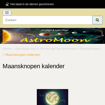
Het staat in de sterren geschreven
Home
>
Astrologie wat is het en wat kun je ermee
>
Maansknopen
>
Maansknopen kalender
Maansknopen kalender