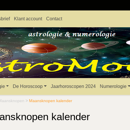
brief
Klant account
Contact
gie
De Horoscoop
Jaarhoroscopen 2024
Numerologie
Maansknopen
>
Maansknopen kalender
ansknopen kalender