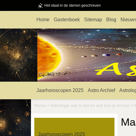
Het staat in de sterren geschreven
Home
Gastenboek
Sitemap
Blog
Nieuws
Jaarhoroscopen 2025
Astro Archief
Astrolo
Home
>
Astrologie wat is het en wat kun je ermee
>
Ma
Jaarhoroscopen 2025