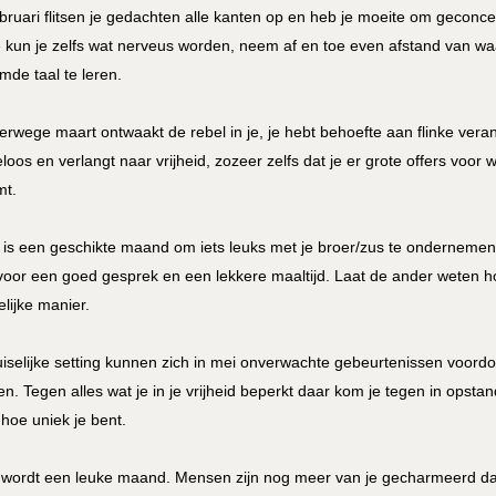
ebruari flitsen je gedachten alle kanten op en heb je moeite om geconcen
e kun je zelfs wat nerveus worden, neem af en toe even afstand van w
mde taal te leren.
erwege maart ontwaakt de rebel in je, je hebt behoefte aan flinke veran
eloos en verlangt naar vrijheid, zozeer zelfs dat je er grote offers voor w
t.
l is een geschikte maand om iets leuks met je broer/zus te ondernemen
 voor een goed gesprek en een lekkere maaltijd. Laat de ander weten hoe
elijke manier.
uiselijke setting kunnen zich in mei onverwachte gebeurtenissen voordo
en. Tegen alles wat je in je vrijheid beperkt daar kom je tegen in opstand
 hoe uniek je bent.
 wordt een leuke maand. Mensen zijn nog meer van je gecharmeerd da