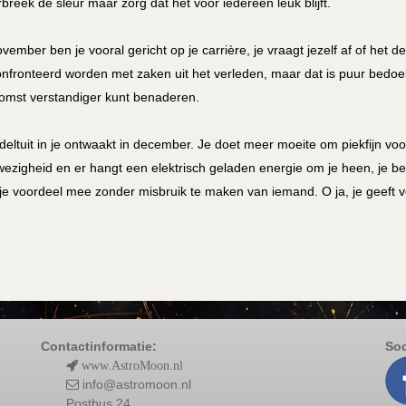
breek de sleur maar zorg dat het voor iedereen leuk blijft.
ovember ben je vooral gericht op je carrière, je vraagt jezelf af of het de
nfronteerd worden met zaken uit het verleden, maar dat is puur bedoel
omst verstandiger kunt benaderen.
jdeltuit in je ontwaakt in december. Je doet meer moeite om piekfijn v
ezigheid en er hangt een elektrisch geladen energie om je heen, je b
 je voordeel mee zonder misbruik te maken van iemand. O ja, je geeft vee
Contactinformatie:
Soc
www.AstroMoon.nl
info@astromoon.nl
Postbus 24