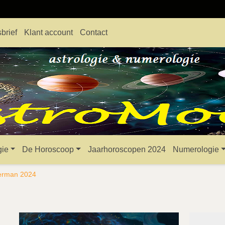
brief
Klant account
Contact
gie
De Horoscoop
Jaarhoroscopen 2024
Numerologie
erman 2024