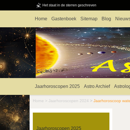
Het staat in de sterren geschreven
Home
Gastenboek
Sitemap
Blog
Nieuws
Jaarhoroscopen 2025
Astro Archief
Astrolo
Home
>
Jaarhoroscopen 2024
>
Jaarhoroscoop wat
Jaarhoroscopen 2025