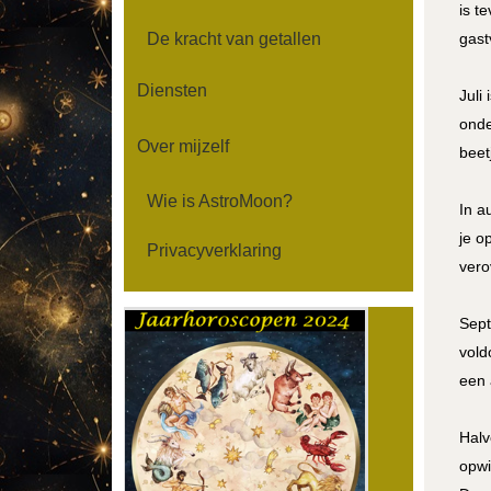
is t
De kracht van getallen
gast
Diensten
Juli
onde
Over mijzelf
beet
Wie is AstroMoon?
In a
je o
Privacyverklaring
vero
Sept
vold
een 
Halv
opwi