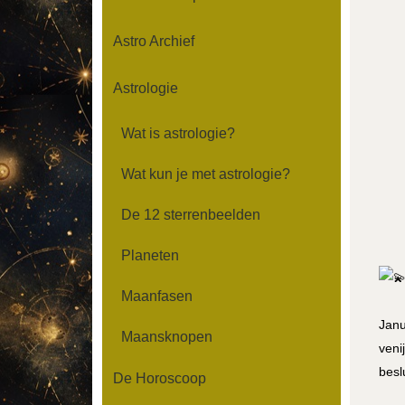
Astro Archief
Astrologie
Wat is astrologie?
Wat kun je met astrologie?
De 12 sterrenbeelden
Planeten
Maanfasen
Janu
Maansknopen
veni
besl
De Horoscoop