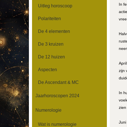
In f
Uitleg horoscoop
acti
Polariteiten
vree
De 4 elementen
Halv
rust
De 3 kruizen
neem
De 12 huizen
Apri
Aspecten
zijn
duid
De Ascendant & MC
In h
Jaarhoroscopen 2024
voel
zien
Numerologie
Juni
Wat is numerologie