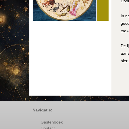
Door
In n
geco
toek
De i
aanw
hier
Navigatie:
Gastenboek
Contact