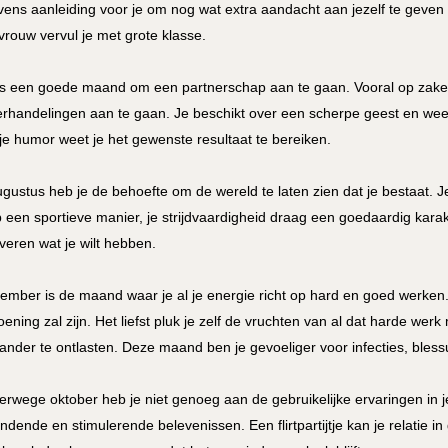
evens aanleiding voor je om nog wat extra aandacht aan jezelf te geven en
vrouw vervul je met grote klasse.
 is een goede maand om een partnerschap aan te gaan. Vooral op zakelij
rhandelingen aan te gaan. Je beschikt over een scherpe geest en weet
je humor weet je het gewenste resultaat te bereiken.
ugustus heb je de behoefte om de wereld te laten zien dat je bestaat. J
p een sportieve manier, je strijdvaardigheid draag een goedaardig karakte
veren wat je wilt hebben.
ember is de maand waar je al je energie richt op hard en goed werken
oening zal zijn. Het liefst pluk je zelf de vruchten van al dat harde we
ander te ontlasten. Deze maand ben je gevoeliger voor infecties, bless
erwege oktober heb je niet genoeg aan de gebruikelijke ervaringen in je re
ndende en stimulerende belevenissen. Een flirtpartijtje kan je relatie 