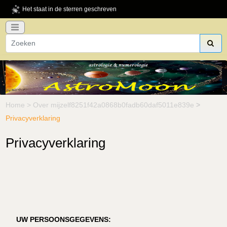
Het staat in de sterren geschreven
Home
>
Over mijzelf8251f42a0868b0fadb60daf5011e839e
>
Privacyverklaring
Privacyverklaring
UW PERSOONSGEGEVENS: