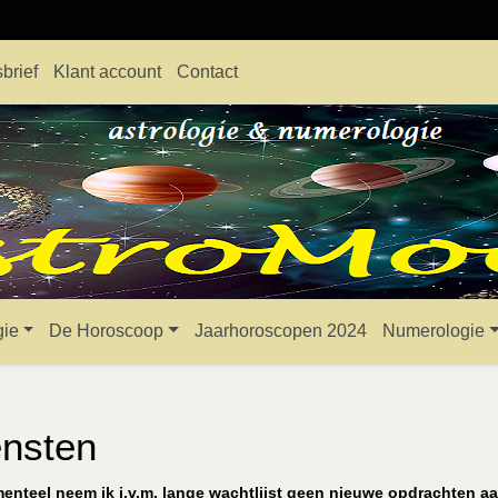
brief
Klant account
Contact
gie
De Horoscoop
Jaarhoroscopen 2024
Numerologie
ensten
nteel neem ik i.v.m. lange wachtlijst geen nieuwe opdrachten aa