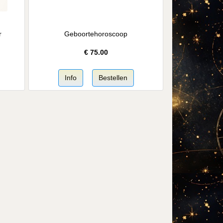
r
Geboortehoroscoop
€
75.00