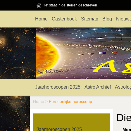
Het staat in de sterren geschreven
Home
Gastenboek
Sitemap
Blog
Nieuws
Jaarhoroscopen 2025
Astro Archief
Astrolo
Home
>
Persoonlijke horoscoop
Di
Jaarhoroscopen 2025
Mome