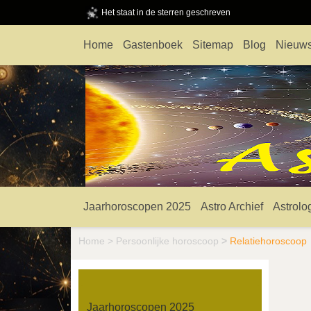
Het staat in de sterren geschreven
Home
Gastenboek
Sitemap
Blog
Nieuws
Jaarhoroscopen 2025
Astro Archief
Astrolo
Home
>
Persoonlijke horoscoop
>
Relatiehoroscoop
Jaarhoroscopen 2025