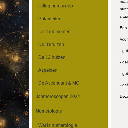
maar
Uitleg horoscoop
punt
situ
Polariteiten
Een 
De 4 elementen
Voor
De 3 kruizen
- ge
De 12 huizen
- ge
Aspecten
- ge
De Ascendant & MC
- ge
Jaarhoroscopen 2024
Deze
Numerologie
Wat is numerologie